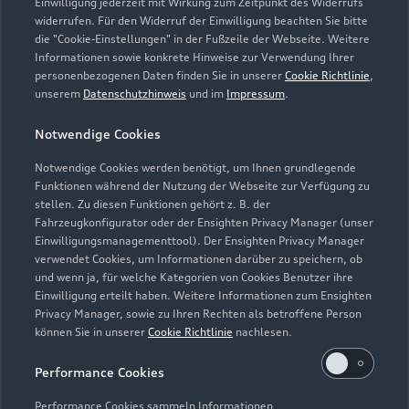
info@autohaus-fremder.de
Einwilligung jederzeit mit Wirkung zum Zeitpunkt des Widerrufs
widerrufen. Für den Widerruf der Einwilligung beachten Sie bitte
die "Cookie-Einstellungen" in der Fußzeile der Webseite. Weitere
Kontaktdaten herunterladen
Informationen sowie konkrete Hinweise zur Verwendung Ihrer
personenbezogenen Daten finden Sie in unserer
Cookie Richtlinie
,
unserem
Datenschutzhinweis
und im
Impressum
.
Öffnungszeiten
Notwendige Cookies
Notwendige Cookies werden benötigt, um Ihnen grundlegende
Funktionen während der Nutzung der Webseite zur Verfügung zu
Service
stellen. Zu diesen Funktionen gehört z. B. der
Geschlossen
,
öffnet am
Montag 07:30
Fahrzeugkonfigurator oder der Ensighten Privacy Manager (unser
Einwilligungsmanagementtool). Der Ensighten Privacy Manager
verwendet Cookies, um Informationen darüber zu speichern, ob
Teile & Zubehörverkauf
und wenn ja, für welche Kategorien von Cookies Benutzer ihre
Geschlossen
,
öffnet am
Montag 07:30
Einwilligung erteilt haben. Weitere Informationen zum Ensighten
Privacy Manager, sowie zu Ihren Rechten als betroffene Person
können Sie in unserer
Cookie Richtlinie
nachlesen.
Performance Cookies
Performance Cookies sammeln Informationen