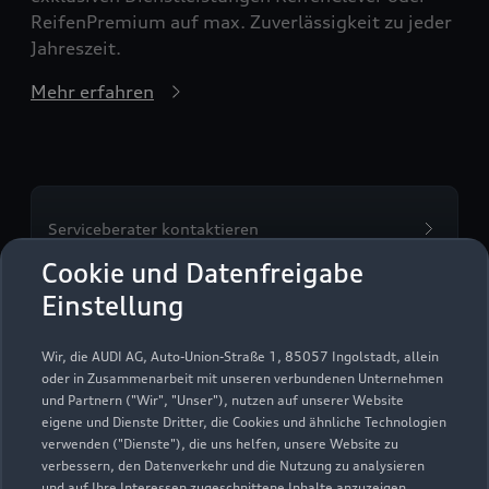
ReifenPremium auf max. Zuverlässigkeit zu jeder
Jahreszeit.
Mehr erfahren
Serviceberater kontaktieren
Cookie und Datenfreigabe
Einstellung
Servicetermin vereinbaren
Wir, die AUDI AG, Auto-Union-Straße 1, 85057 Ingolstadt, allein
oder in Zusammenarbeit mit unseren verbundenen Unternehmen
und Partnern ("Wir", "Unser"), nutzen auf unserer Website
eigene und Dienste Dritter, die Cookies und ähnliche Technologien
verwenden ("Dienste"), die uns helfen, unsere Website zu
Autohaus Fremder GmbH
verbessern, den Datenverkehr und die Nutzung zu analysieren
und auf Ihre Interessen zugeschnittene Inhalte anzuzeigen,