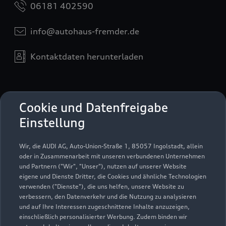
06181 402590
info@autohaus-fremder.de
Kontaktdaten herunterladen
Öffnungszeiten
Cookie und Datenfreigabe
Einstellung
Service
Wir, die AUDI AG, Auto-Union-Straße 1, 85057 Ingolstadt, allein
Geschlossen
,
öffnet am
Freitag 07:30
oder in Zusammenarbeit mit unseren verbundenen Unternehmen
und Partnern ("Wir", "Unser"), nutzen auf unserer Website
eigene und Dienste Dritter, die Cookies und ähnliche Technologien
Teile & Zubehörverkauf
verwenden ("Dienste"), die uns helfen, unsere Website zu
Geschlossen
,
öffnet am
Freitag 07:30
verbessern, den Datenverkehr und die Nutzung zu analysieren
und auf Ihre Interessen zugeschnittene Inhalte anzuzeigen,
einschließlich personalisierter Werbung. Zudem binden wir