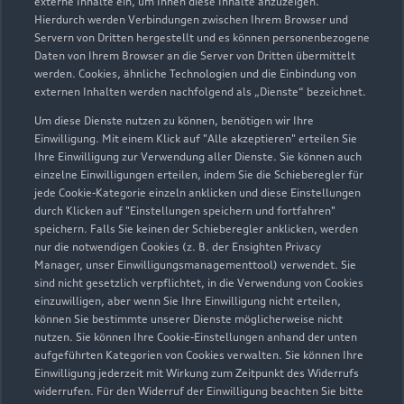
externe Inhalte ein, um Ihnen diese Inhalte anzuzeigen.
Hierdurch werden Verbindungen zwischen Ihrem Browser und
Servern von Dritten hergestellt und es können personenbezogene
Daten von Ihrem Browser an die Server von Dritten übermittelt
werden. Cookies, ähnliche Technologien und die Einbindung von
externen Inhalten werden nachfolgend als „Dienste“ bezeichnet.
Um diese Dienste nutzen zu können, benötigen wir Ihre
Einwilligung. Mit einem Klick auf "Alle akzeptieren" erteilen Sie
Ihre Einwilligung zur Verwendung aller Dienste. Sie können auch
einzelne Einwilligungen erteilen, indem Sie die Schieberegler für
jede Cookie-Kategorie einzeln anklicken und diese Einstellungen
durch Klicken auf "Einstellungen speichern und fortfahren"
speichern. Falls Sie keinen der Schieberegler anklicken, werden
nur die notwendigen Cookies (z. B. der Ensighten Privacy
Zur Inspektion
Manager, unser Einwilligungsmanagementtool) verwendet. Sie
sind nicht gesetzlich verpflichtet, in die Verwendung von Cookies
einzuwilligen, aber wenn Sie Ihre Einwilligung nicht erteilen,
können Sie bestimmte unserer Dienste möglicherweise nicht
nutzen. Sie können Ihre Cookie-Einstellungen anhand der unten
aufgeführten Kategorien von Cookies verwalten. Sie können Ihre
Einwilligung jederzeit mit Wirkung zum Zeitpunkt des Widerrufs
widerrufen. Für den Widerruf der Einwilligung beachten Sie bitte