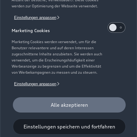
Gebrauchtwagensuche
Support
werden zur Optimierung der Webseite verwendet.
Saisonale Angebote
Plug-in-Hybride
Gebrauchtwagen
Einstellungen anpassen
Audi Services
Über Audi
Kundenservice
Finanzierung
Marketing Cookies
Garantie
Händlersuche
Aktionen & Angebote
Unternehmen
Marketing Cookies werden verwendet, um für die
Audi digital services
Benutzer relevantere und auf deren Interessen
Audi Code
Geschäftskunden
Karriere
zugeschnittene Inhalte anzubieten. Sie werden auch
myAudi
verwendet, um die Erscheinungshäufigkeit einer
Häufige Fragen (FAQ)
Investor Relations
Werbeanzeige zu begrenzen und um die Effektivität
© 2026 AUDI AG. Alle Rechte vorbehalten
von Werbekampagnen zu messen und zu steuern.
Audi Online Beratung
Presse & Media Center
Impressum
Rechtliches
Hinweisgebersystem
Einstellungen anpassen
Online-Terminvereinbarung
Datenschutz
Datenschutzinformation
Cookie-Einstellungen
Servicekontakt
Cookie-Richtlinie
Barrierefreiheit
Audi erleben
Alle akzeptieren
Digital Services Act
EU Data Act
Bordbuch & Bedienungsanleitungen
Newsletter
Verträge kündigen
Einstellungen speichern und fortfahren