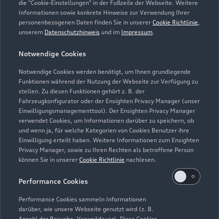
die "Cookie-Einstellungen" in der Fußzeile der Webseite. Weitere
Informationen sowie konkrete Hinweise zur Verwendung Ihrer
personenbezogenen Daten finden Sie in unserer
Cookie Richtlinie
,
unserem
Datenschutzhinweis
und im
Impressum
.
Notwendige Cookies
Notwendige Cookies werden benötigt, um Ihnen grundlegende
Zur Reparatur
Funktionen während der Nutzung der Webseite zur Verfügung zu
stellen. Zu diesen Funktionen gehört z. B. der
Fahrzeugkonfigurator oder der Ensighten Privacy Manager (unser
Einwilligungsmanagementtool). Der Ensighten Privacy Manager
Zurück nach oben
verwendet Cookies, um Informationen darüber zu speichern, ob
und wenn ja, für welche Kategorien von Cookies Benutzer ihre
Einwilligung erteilt haben. Weitere Informationen zum Ensighten
Modelle
Privacy Manager, sowie zu Ihren Rechten als betroffene Person
können Sie in unserer
Cookie Richtlinie
nachlesen.
Kaufen & leasen
Alle Modelle
Performance Cookies
Modelle vergleichen
Service & Zubehör
Performance Cookies sammeln Informationen
Neuwagensuche
darüber, wie unsere Webseite genutzt wird (z. B.
Elektromodelle
Anzahl der Besuche, Verweildauer). Diese Cookies